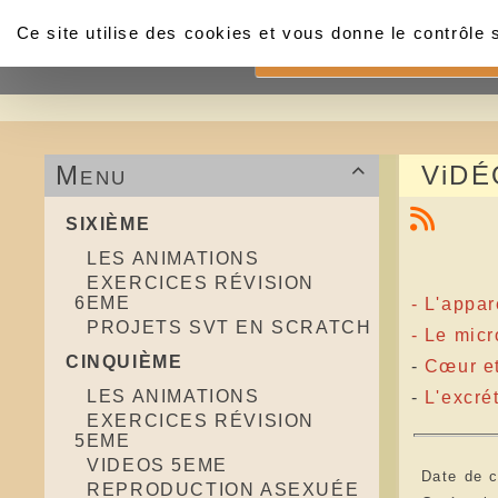
Panneau de gestion des cookies
Ce site utilise des cookies et vous donne le contrôle
Accueil
Menu
ViDÉ

SIXIÈME
LES ANIMATIONS
EXERCICES RÉVISION
6EME
- L'appar
PROJETS SVT EN SCRATCH
-
Le micro
CINQUIÈME
-
Cœur et
LES ANIMATIONS
-
L
'excré
EXERCICES RÉVISION
5EME
VIDEOS 5EME
Date de c
REPRODUCTION ASEXUÉE