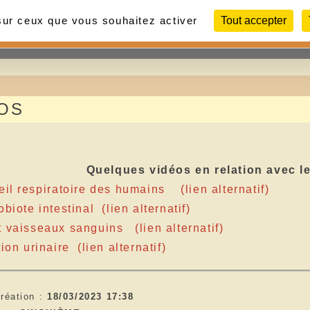
 sur ceux que vous souhaitez activer
Tout accepter
Contact
Liens
Photos
OS
Quelques vidéos en relation avec l
eil respiratoire des humains
(lien alternatif)
biote intestinal
(
lien alternatif)
 vaisseaux sanguins
(
lien alternatif)
tion urinaire
(
lien alternatif)
réation :
18/03/2023 17:38