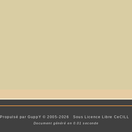
Propulsé par GuppY
© 2005-2026
Sous Licence Libre CeCILL
Document généré en 0.01 seconde