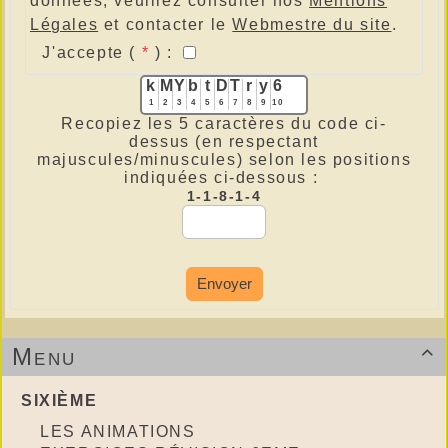
données, veuillez consulter nos
Mentions
Légales
et contacter le
Webmestre du site
.
J'accepte (
*
) :
k
M
Y
b
t
D
T
r
y
6
1
2
3
4
5
6
7
8
9
10
Recopiez les 5 caractères du code ci-
dessus (en respectant
majuscules/minuscules) selon les positions
indiquées ci-dessous :
1-1-8-1-4
Envoyer
Menu

SIXIÈME
LES ANIMATIONS