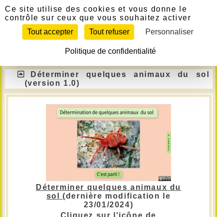
Panneau de gestion des cookies
Télécharger
Ce site utilise des cookies et vous donne le
contrôle sur ceux que vous souhaitez activer
Si le lien ne fonctionne pas, contactez le
Tout accepter
Tout refuser
Personnaliser
webmestre pour l'en informer.
Politique de confidentialité
6ème
Déterminer quelques animaux du sol
(version 1.0)
Déterminer quelques animaux du
sol
(dernière modification le
23/01/2024)
Cliquez sur l'icône de