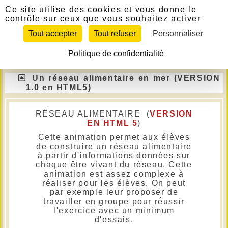
Panneau de gestion des cookies
Télécharger
Ce site utilise des cookies et vous donne le
contrôle sur ceux que vous souhaitez activer
Si le lien ne fonctionne pas, contactez le
Tout accepter
Tout refuser
Personnaliser
webmestre pour l'en informer.
Politique de confidentialité
6ème
Un réseau alimentaire en mer (VERSION
1.0 en HTML5)
RÉSEAU ALIMENTAIRE (
VERSION
EN HTML 5
)
Cette animation permet aux élèves
de construire un réseau alimentaire
à partir d'informations données sur
chaque être vivant du réseau. Cette
animation est assez complexe à
réaliser pour les élèves. On peut
par exemple leur proposer de
travailler en groupe pour réussir
l'exercice avec un minimum
d'essais.