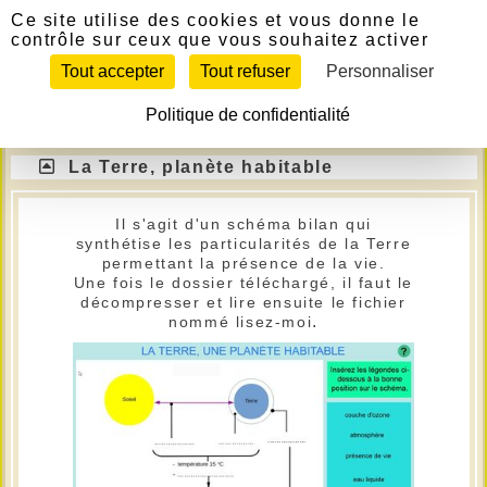
Panneau de gestion des cookies
Télécharger
Ce site utilise des cookies et vous donne le
contrôle sur ceux que vous souhaitez activer
Si le lien ne fonctionne pas, contactez le
Tout accepter
Tout refuser
Personnaliser
webmestre pour l'en informer.
Politique de confidentialité
6ème
La Terre, planète habitable
Il s'agit d'un schéma bilan qui
synthétise les particularités de la Terre
permettant la présence de la vie.
Une fois le dossier téléchargé, il faut le
décompresser et lire ensuite le fichier
.
nommé lisez-moi