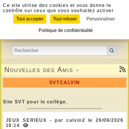
Panneau de gestion des cookies
https://view.genial.ly/645346ad3140d60012
https://view.genial.ly/645346ad3140d60012
Ce site utilise des cookies et vous donne le
contrôle sur ceux que vous souhaitez activer
Tout accepter
Tout refuser
Personnaliser
Politique de confidentialité
Nouvelles des Amis -
SVTCALVIN
Site SVT pour le collège.
JEUX SERIEUX - par calvin2 le 26/06/2026
16:14