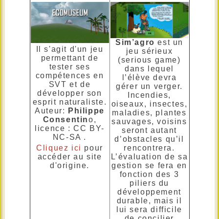
Sim’agro
est un
Il s'agit d'un jeu
jeu sérieux
permettant de
(serious game)
tester ses
dans lequel
compétences en
l’élève devra
SVT et de
gérer un verger.
développer son
Incendies,
esprit naturaliste.
oiseaux, insectes,
Auteur:
Philippe
maladies, plantes
Consentin
o,
sauvages, voisins
licence : CC BY-
seront autant
NC-SA .
d’obstacles qu’il
Cliquez ici
pour
rencontrera.
accéder au site
L’évaluation de sa
d'origine.
gestion se fera en
fonction des 3
piliers du
développement
durable, mais il
lui sera difficile
de concilier