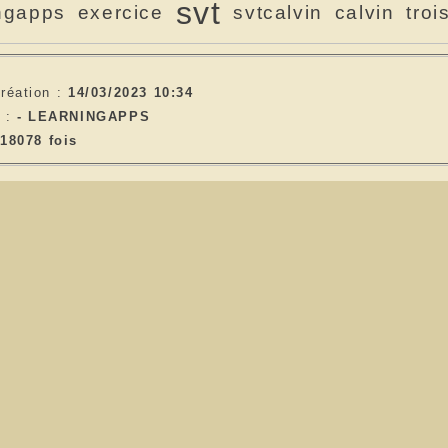
svt
ingapps
exercice
svtcalvin
calvin
troi
réation :
14/03/2023 10:34
e :
- LEARNINGAPPS
18078 fois