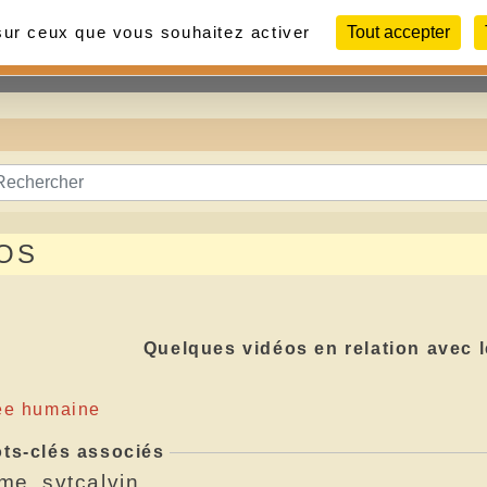
 sur ceux que vous souhaitez activer
Tout accepter
Contact
Liens
Photos
OS
Quelques vidéos en relation avec l
ée humaine
ts-clés associés
ème
svtcalvin