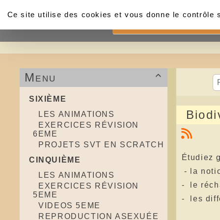
Panneau de gestion des cookies
Ce site utilise des cookies et vous donne le contrôle
Accueil
Menu

SIXIÈME
Biodi
LES ANIMATIONS
EXERCICES RÉVISION
6EME
PROJETS SVT EN SCRATCH
Étudiez g
CINQUIÈME
- la noti
LES ANIMATIONS
- le réc
EXERCICES RÉVISION
5EME
- les dif
VIDEOS 5EME
REPRODUCTION ASEXUÉE