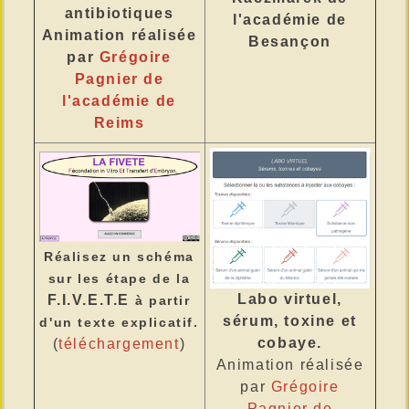
antibiotiques
l'académie de
Animation réalisée
Besançon
par
Grégoire
Pagnier de
l'académie de
Reims
Réalisez un schéma
sur les étape de la
Labo virtuel,
F.I.V.E.T.E
à partir
sérum, toxine et
d'un texte explicatif.
cobaye.
(
téléchargement
)
Animation réalisée
par
Grégoire
Pagnier de