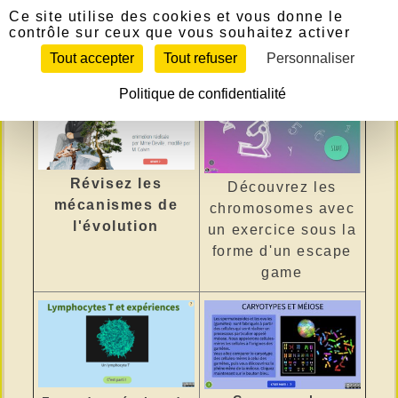
Panneau de gestion des cookies
LES ANIMATION DE
Ce site utilise des cookies et vous donne le
contrôle sur ceux que vous souhaitez activer
TROISIÈME
Tout accepter
Tout refuser
Personnaliser
Politique de confidentialité
Révisez les
Découvrez les
mécanismes de
chromosomes avec
l'évolution
un exercice sous la
forme d'un escape
game