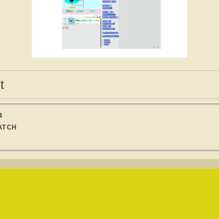
t
4
ATCH