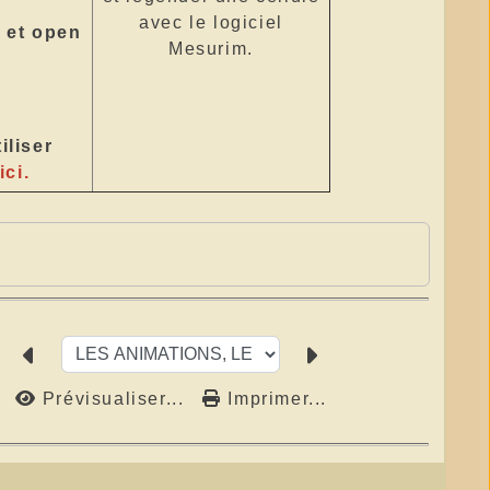
avec le logiciel
t et open
Mesurim.
iliser
ici.
Prévisualiser...
Imprimer...