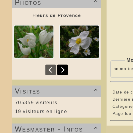
Photos

Fleurs de Provence
Mo
animatio
Visites

Date de c
Dernière 
705359 visiteurs
Catégori
19 visiteurs en ligne
Page lue
Webmaster - Infos
