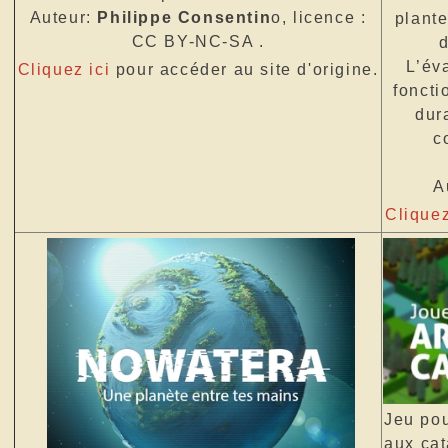
Auteur:
Philippe Consentin
o, licence :
plante
CC BY-NC-SA .
d
L’év
Cliquez ici
pour accéder au site d'origine.
foncti
dura
c
A
Cliquez
Jeu pou
aux cat