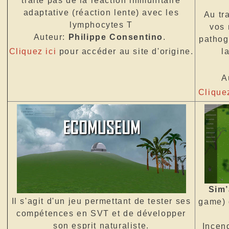
traite pas de la réaction immunitaire
adaptative (réaction lente) avec les
Au tr
lymphocytes T
vos 
Auteur:
Philippe Consentino
.
pathog
l
Cliquez ici
pour accéder au site d'origine.
A
Cliquez
Sim
Il s'agit d'un jeu permettant de tester ses
game) 
compétences en SVT et de développer
son esprit naturaliste.
Incen