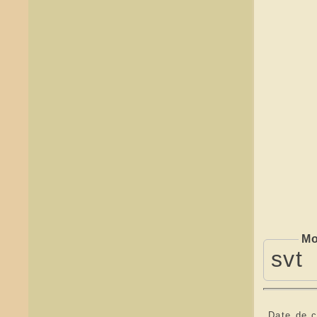
Mo
svt
Date de c