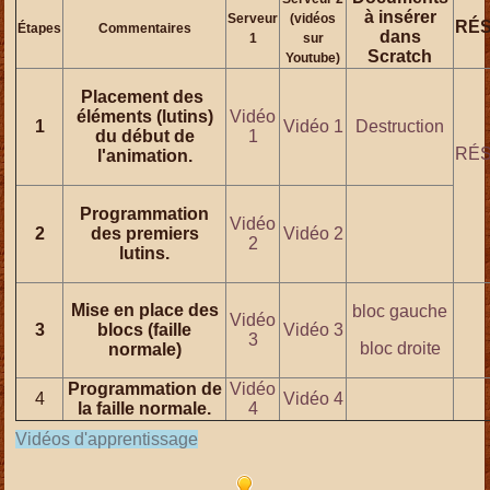
à insérer
Serveur
(vidéos
RÉS
Étapes
Commentaires
dans
1
sur
Scratch
Youtube)
Placement des
éléments (lutins)
Vidéo
1
Vidéo 1
Destruction
du début de
1
RÉS
l'animation.
Programmation
Vidéo
2
des premiers
Vidéo 2
2
lutins.
Mise en place des
bloc gauche
Vidéo
3
blocs (faille
Vidéo 3
3
bloc droite
normale)
Programmation de
Vidéo
4
Vidéo 4
la faille normale.
4
Vidéos d'apprentissage