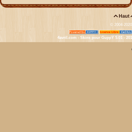

Haut
© 2004-202
4avril.com - Skins pour GuppY 5.01 - 20