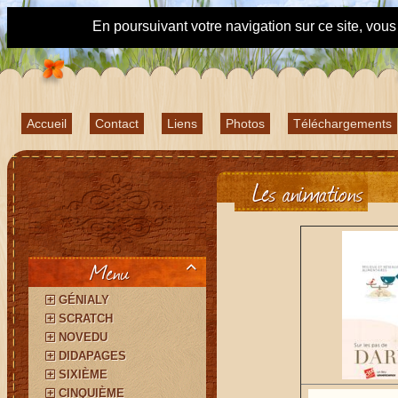
En poursuivant votre navigation sur ce site, vou
Accueil
Contact
Liens
Photos
Téléchargements
Les animations
Menu

GÉNIALY
SCRATCH
NOVEDU
DIDAPAGES
SIXIÈME
CINQUIÈME