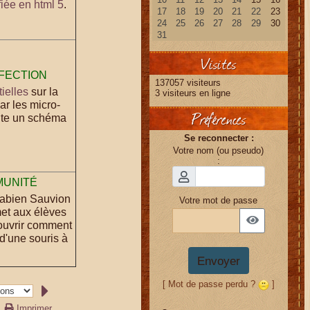
fiée en html 5
.
Visites
NFECTION
137057 visiteurs
ielles
sur la
3 visiteurs en ligne
ar les micro-
Préférences
ite un schéma
Se reconnecter :
Votre nom (ou pseudo)
:
MUNITÉ
Fabien Sauvion
Votre mot de passe
met aux élèves
couvrir comment
 d'une souris à
Envoyer
[ Mot de passe perdu ?
]
Imprimer...