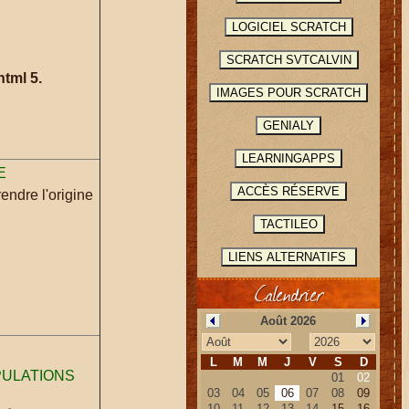
tml 5.
E
ndre l'origine
Calendrier
PULATIONS