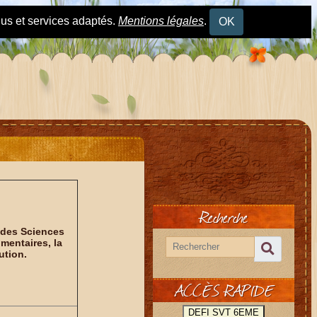
nus et services adaptés.
Mentions légales
.
OK
Recherche
é des Sciences
imentaires, la
ution.
ACCÈS RAPIDE