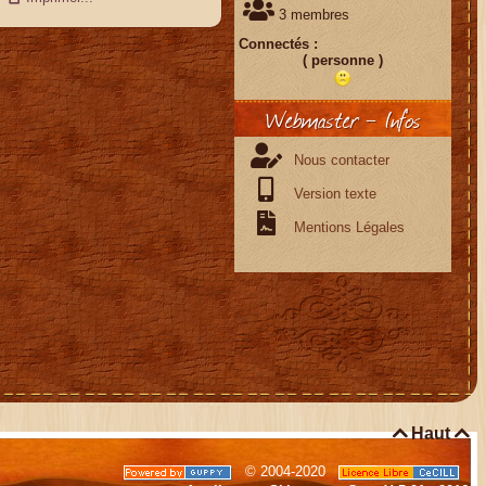
3 membres
Connectés :
( personne )
Webmaster - Infos
Nous contacter
Version texte
Mentions Légales

Haut

© 2004-2020