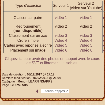
Serveur 2
Type d'exercice
Serveur 1
(vidéo sur Youtube)
Classer par paire
vidéo 1
vidéo 1
c
Regroupement
vidéo 2
vidéo 2
c
(
non disponible
)
Classement sur un axe
vidéo 3
vidéo 3
c
Ordre simple
Vidéo 4
Vidéo 4
c
Cartes avec réponse à écrire
Vidéo 5
Vidéo 5
c
Placement sur image
Vidéo 6
Vidéo 6
c
Cliquez ici pour avoir des photos en rapport avec le cours
de SVT et librement utilisables.
Date de création :
06/12/2017 @ 17:19
Dernière modification :
06/02/2018 @ 21:04
Catégorie :
Menu - LEARNINGAPPS
Page lue
8756 fois