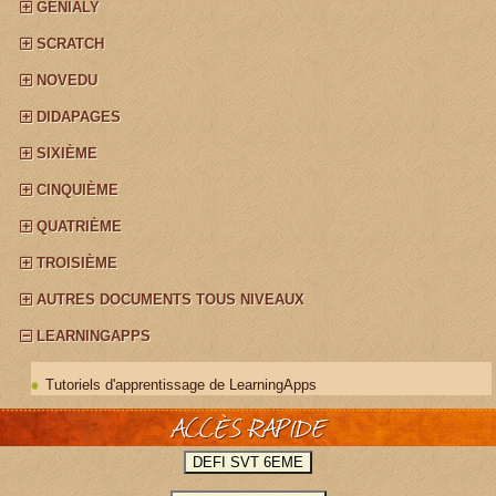
GÉNIALY
SCRATCH
NOVEDU
DIDAPAGES
SIXIÈME
CINQUIÈME
QUATRIÈME
TROISIÈME
AUTRES DOCUMENTS TOUS NIVEAUX
LEARNINGAPPS
Tutoriels d'apprentissage de LearningApps
ACCÈS RAPIDE