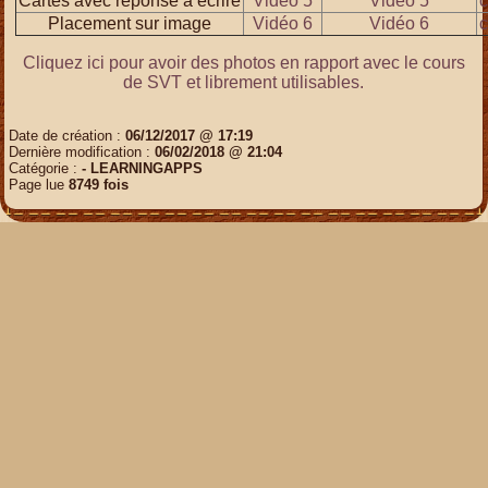
Cartes avec réponse à écrire
Vidéo 5
Vidéo 5
c
Placement sur image
Vidéo 6
Vidéo 6
c
Cliquez ici pour avoir des photos en rapport avec le cours
de SVT et librement utilisables.
Date de création :
06/12/2017 @ 17:19
Dernière modification :
06/02/2018 @ 21:04
Catégorie :
- LEARNINGAPPS
Page lue
8749 fois