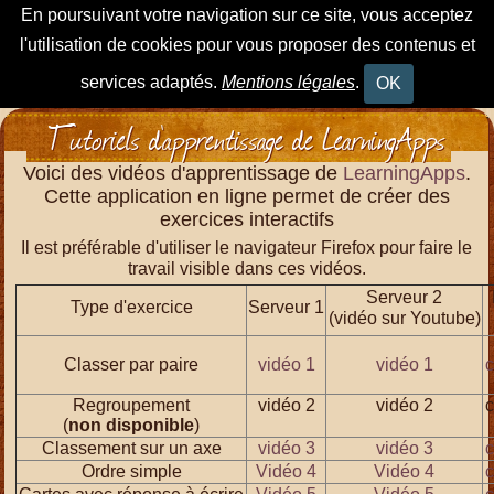
En poursuivant votre navigation sur ce site, vous acceptez
l'utilisation de cookies pour vous proposer des contenus et
services adaptés.
Mentions légales
.
OK
Tutoriels d'apprentissage de LearningApps
Voici des vidéos d'apprentissage de
LearningApps
.
Cette application en ligne permet de créer des
exercices interactifs
Il est préférable d'utiliser le navigateur Firefox pour faire le
travail visible dans ces vidéos.
Serveur 2
Type d'exercice
Serveur 1
(vidéo sur Youtube)
Classer par paire
vidéo 1
vidéo 1
c
Regroupement
vidéo 2
vidéo 2
c
(
non disponible
)
Classement sur un axe
vidéo 3
vidéo 3
c
Ordre simple
Vidéo 4
Vidéo 4
c