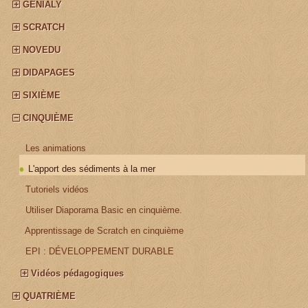
GÉNIALY
SCRATCH
NOVEDU
DIDAPAGES
SIXIÈME
CINQUIÈME
¤
Les animations
L'apport des sédiments à la mer
¤
Tutoriels vidéos
¤
Utiliser Diaporama Basic en cinquième.
¤
Apprentissage de Scratch en cinquième
¤
EPI : DÉVELOPPEMENT DURABLE
Vidéos pédagogiques
QUATRIÈME