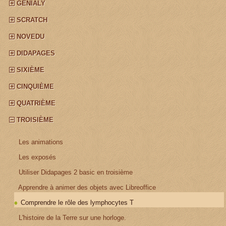
GÉNIALY
SCRATCH
NOVEDU
DIDAPAGES
SIXIÈME
CINQUIÈME
QUATRIÈME
TROISIÈME
¤
Les animations
¤
Les exposés
¤
Utiliser Didapages 2 basic en troisième
¤
Apprendre à animer des objets avec Libreoffice
Comprendre le rôle des lymphocytes T
¤
L'histoire de la Terre sur une horloge.