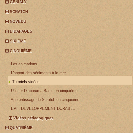
GÉNIALY
SCRATCH
NOVEDU
DIDAPAGES
SIXIÈME
CINQUIÈME
¤
Les animations
¤
L'apport des sédiments à la mer
Tutoriels vidéos
¤
Utiliser Diaporama Basic en cinquième.
¤
Apprentissage de Scratch en cinquième
¤
EPI : DÉVELOPPEMENT DURABLE
Vidéos pédagogiques
QUATRIÈME