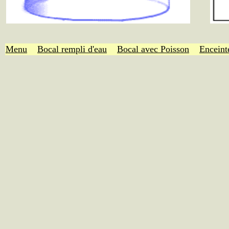
Menu
Bocal rempli d'eau
Bocal avec Poisson
Enceint