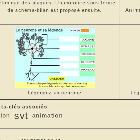
ctonique des plaques. Un exercice sous forme
de schéma-bilan est proposé ensuite.
Anima
Lég
Légendez un neurone
ts-clés associés
svt
tion
animation