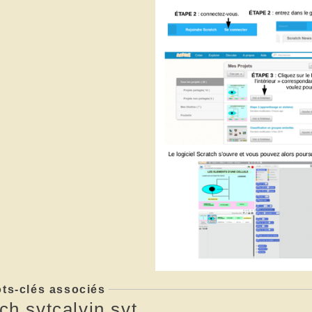
ts-clés associés
ch,svtcalvin,svt