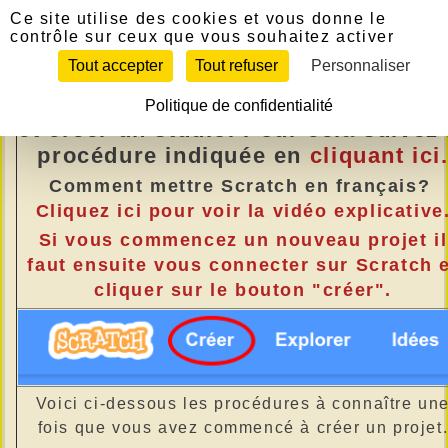
Panneau de gestion des cookies
La création des projets dans
Ce site utilise des cookies et vous donne le
contrôle sur ceux que vous souhaitez activer
le studio SVT (2021 2022)
Tout accepter
Tout refuser
Personnaliser
Il faut d'abord s'inscrire sur
Scratc
Politique de confidentialité
et créer un studio. Pour cela suivez 
procédure indiquée en
cliquant ici
Comment mettre Scratch en français?
Cliquez ici pour voir la vidéo explicative
Si vous commencez un nouveau projet il
faut ensuite vous connecter sur Scratch 
cliquer sur le bouton "créer".
Voici ci-dessous les procédures à connaître un
fois que vous avez commencé à créer un projet