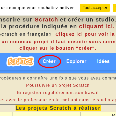
jets dans le studio SVT (2021 2022
 sur ceux que vous souhaitez activer
Tout accepter
inscrire sur
Scratch
et créer un studio
la procédure indiquée en
cliquant ici.
cratch en français?
Cliquez ici pour voir la
n nouveau projet il faut ensuite vous conn
cliquer sur le bouton "créer".
procédures à connaître une fois que vous avez comme
Poursuivre un projet Scratch
Enregistrer régulièrement son travail
jet avec le professeur en le mettant dans le studio
Les projets Scratch à réaliser
R