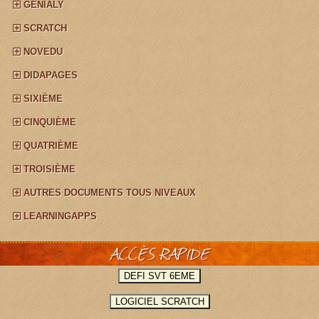
GÉNIALY
SCRATCH
NOVEDU
DIDAPAGES
SIXIÈME
CINQUIÈME
QUATRIÈME
TROISIÈME
AUTRES DOCUMENTS TOUS NIVEAUX
LEARNINGAPPS
ACCÈS RAPIDE