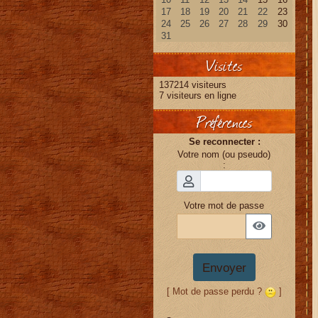
Visites
137214 visiteurs
7 visiteurs en ligne
Préférences
Se reconnecter :
Votre nom (ou pseudo)
:
Votre mot de passe
Envoyer
[ Mot de passe perdu ?
]