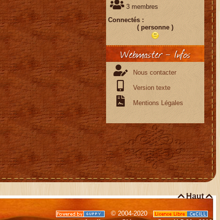
3 membres
Connectés :
( personne )
Webmaster - Infos
Nous contacter
Version texte
Mentions Légales

Haut

© 2004-2020