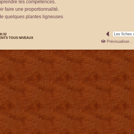
mprendre les compétences.
r faire une proportionnalité.
de quelques plantes ligneuses
8:32
NTS TOUS NIVEAUX
Prévisualiser...