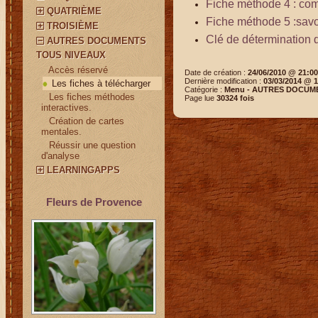
Fiche méthode 4 : co
QUATRIÈME
Fiche méthode 5 :savoi
TROISIÈME
Clé de détermination 
AUTRES DOCUMENTS
TOUS NIVEAUX
¤
Accès réservé
Date de création :
24/06/2010 @ 21:00
Dernière modification :
03/03/2014 @ 1
Les fiches à télécharger
Catégorie :
Menu -
AUTRES DOCUME
¤
Les fiches méthodes
Page lue
30324 fois
interactives.
¤
Création de cartes
mentales.
¤
Réussir une question
d'analyse
LEARNINGAPPS
Fleurs de Provence