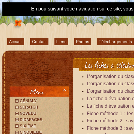
En poursuivant votre navigation sur ce site, vou
Accueil
Contact
Liens
Photos
Téléchargements
Les fiches à télécha
L’organisation du class
L’organisation du class
Menu

L’organisation du class
La fiche d’évaluation
GÉNIALY
La fiche d’évaluation
SCRATCH
Fiche méthode 1 : les
NOVEDU
DIDAPAGES
Fiche méthode 2 : savo
SIXIÈME
Fiche méthode 3 : savo
CINQUIÈME