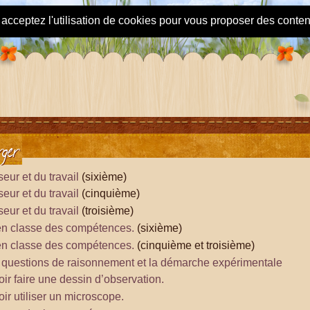
s acceptez l'utilisation de cookies pour vous proposer des conte
rger
eur et du travail
(sixième)
eur et du travail
(cinquième)
eur et du travail
(troisième)
 en classe des compétences.
(sixième)
 en classe des compétences.
(cinquième et troisième)
 questions de raisonnement et la démarche expérimentale
ir faire une dessin d’observation.
ir utiliser un microscope.